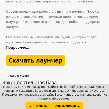
июня 2026 года будет закрыт мастер-лист платформы.
Сервер продолжает работать в штатном режиме. Просим
сохранять спокойствие — команда проекта контролирует
ситуацию и занимается вопросом дальнейшей поддержки
доступа.
Обо всех важных изменениях мы будем информировать
отдельно. Благодарим за понимание и поддержку.
Подробнее...
Скачать лаунчер
Правительство
Законодательная база
На данном сайте используются файлы cookie, чтобы персонализировать
контент и сохранить Ваш вход в систему, если Вы зарегистрируетесь.
Продолжая использовать этот сайт, Вы соглашаетесь на использование
Архив документации
наших файлов cookie.
Темы
74
Сообщения
85
Принять
Узнать больше....
Закон «О статусе Коллегии адвокатов»