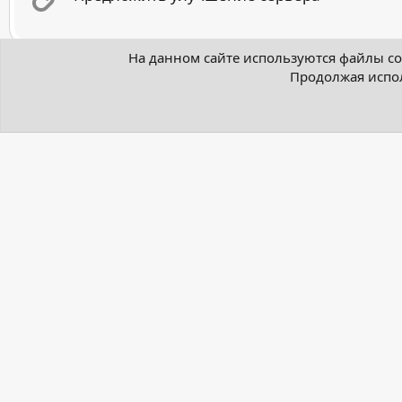
На данном сайте используются файлы coo
Продолжая испол
В этом разделе нет ни одной темы.
Главная
Форум
Grand Role Play
Технический раздел
Главная
Связь с нами
Условия и пр