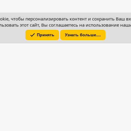
kie, чтобы персонализировать контент и сохранить Ваш вхо
ьзовать этот сайт, Вы соглашаетесь на использование наши
Принять
Узнать больше....
Вам необходимо войти или
авила
Политика конфиденциальности
Помощь
®
®
Community platform by XenForo
© 2010-2026 XenForo Ltd.
Перевод от Jumuro